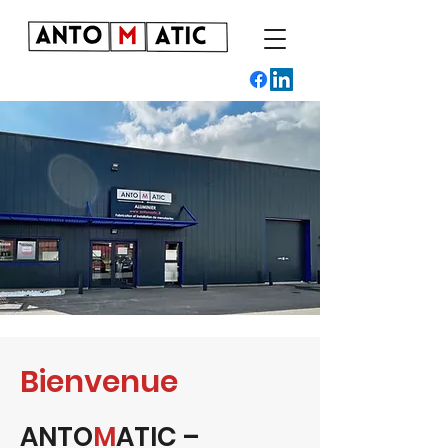
Bienvenue
ANTO
M
ATIC –