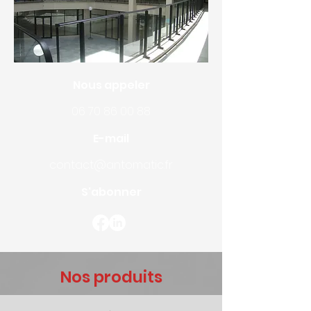
Nous appeler
06 70 86 00 88
E-mail
contact@antomatic.fr
S'abonner
Nos produits