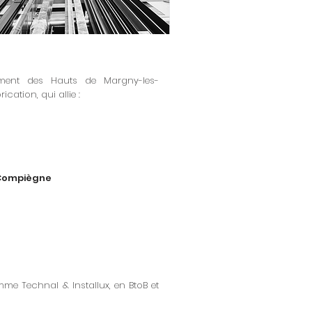
ement des Hauts de Margny-les-
cation, qui allie :
-Compiègne
mme Technal & Installux, en BtoB et