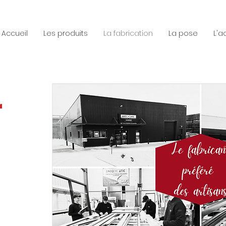
Accueil
Les produits
La fabrication
La pose
L'a
r