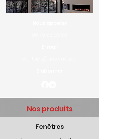
Nous appeler
06 70 86 00 88
E-mail
contact@antomatic.fr
S'abonner
Nos produits
Fenêtres