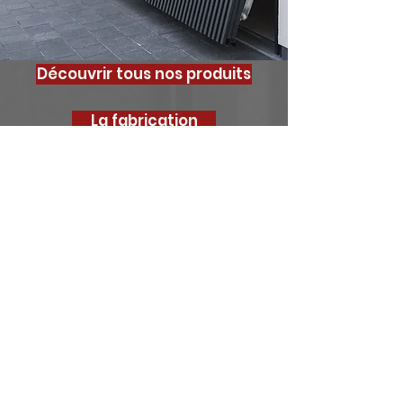
Découvrir tous nos produits
La fabrication
La pose
<
>
Votre projet, notre
priorité
Pour bénéficier de conseils
personnalisés, contactez nous :