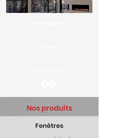
Nous appeler
06 70 86 00 88
E-mail
contact@antomatic.fr
S'abonner
Nos produits
Fenêtres