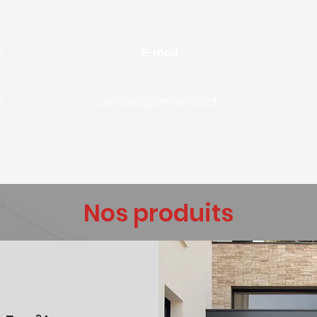
r
E-mail
8
contact@antomatic.fr
Nos produits