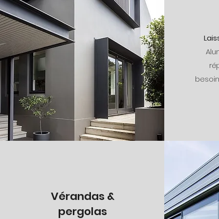
Lais
Alu
ré
besoin
Vérandas &
pergolas