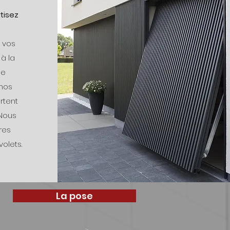
tisez
 vos
à la
le
 nos
rtent
 Nous
res
olets.
La pose