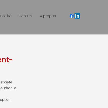
ctualité
Contact
A propos
ent-
 société
 Caudron, à
uption.