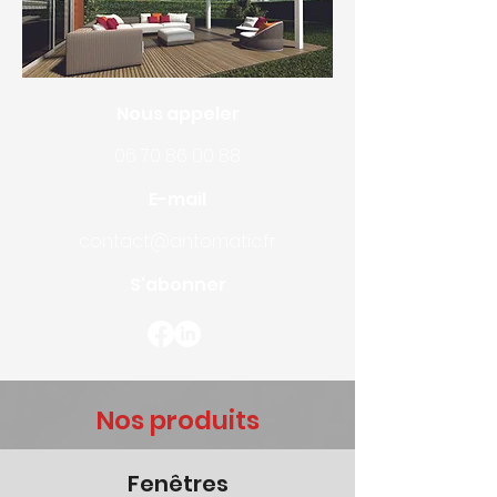
Nous appeler
06 70 86 00 88
E-mail
contact@antomatic.fr
S'abonner
Nos produits
Fenêtres