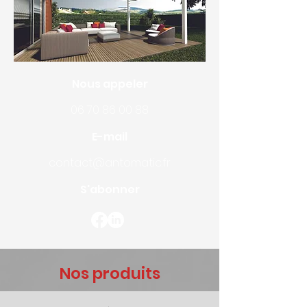
Nous appeler
06 70 86 00 88
E-mail
contact@antomatic.fr
S'abonner
Nos produits