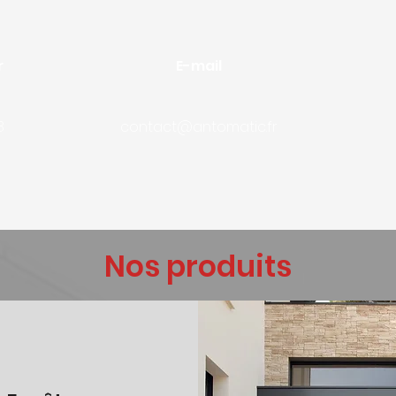
r
E-mail
8
contact@antomatic.fr
Nos produits