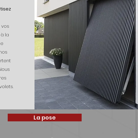
tisez
 vos
à la
le
 nos
rtent
 Nous
res
olets.
La pose