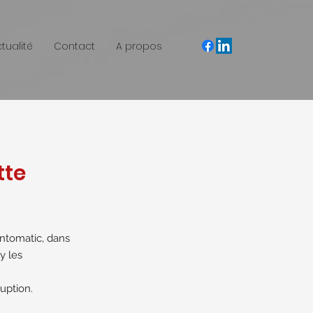
ctualité
Contact
A propos
tte
Antomatic, dans
y les
uption.