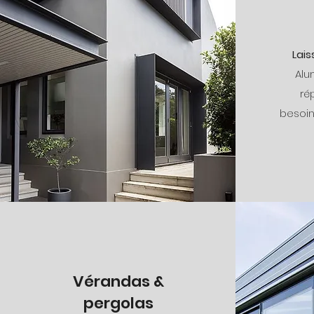
Lais
Alu
ré
besoin
Vérandas &
pergolas