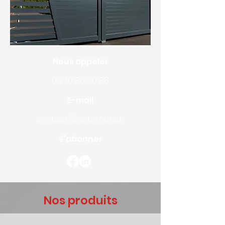
Nous appeler
06 70 86 00 88
E-mail
contact@antomatic.fr
S'abonner
Nos produits