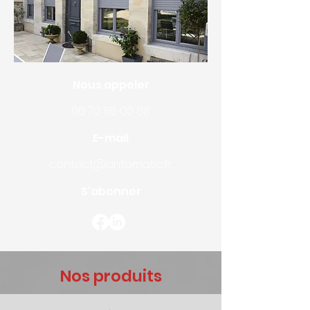
Nous appeler
06 70 86 00 88
E-mail
contact@antomatic.fr
S'abonner
Nos produits